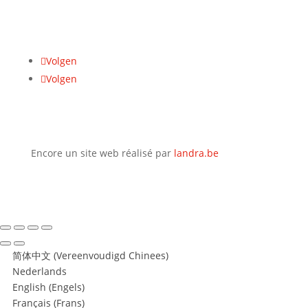
Adresse
Hasseltsesteenweg 617, 3700 Tongeren
Volgen
Volgen
Encore un site web réalisé par
landra.be
简体中文
(
Vereenvoudigd Chinees
)
Nederlands
English
(
Engels
)
Français
(
Frans
)