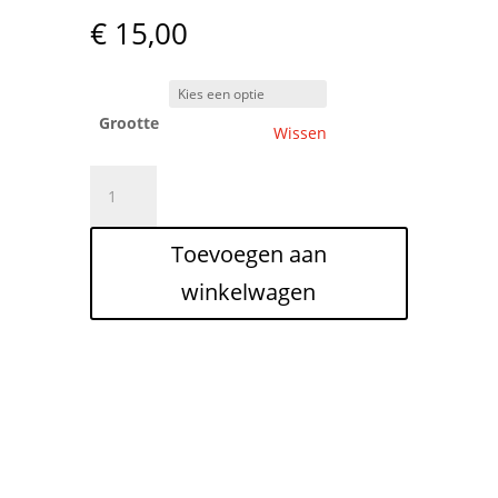
€
15,00
Grootte
Wissen
Geschenkverpakking
1125
Vlierbeek
Toevoegen aan
aantal
winkelwagen
Tip: De verzendingskost is
steeds €7,50. Voeg meer
flesjes toe om het maximale
uit je verzending te halen.