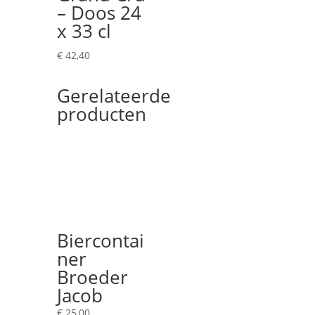
– Doos 24
x 33 cl
€
42,40
Gerelateerde
producten
Biercontai
ner
Broeder
Jacob
€
25,00