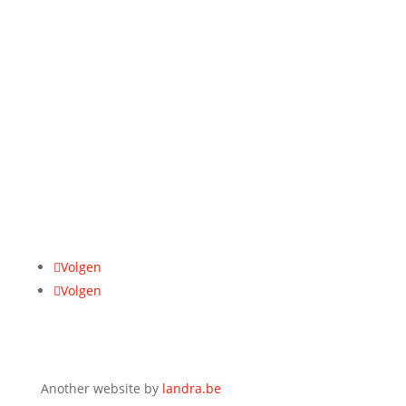
Opening hours​
Mon-Fri:
8u–17u
VAT number
BE 0771.465.942
Address
Hasseltsesteenweg 617, 3700 Tongeren
Volgen
Volgen
Another website by
landra.be